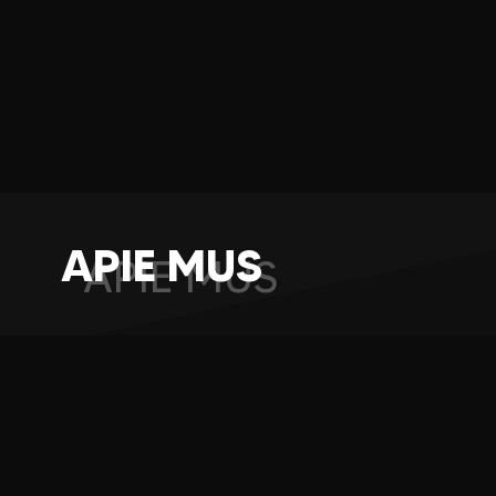
APIE MUS
APIE MUS
Perkeliame konferencijas, seminarus, sporto ar
kitus renginius į internetinę erdvę.
Mūsų komanda teikia profesionalias tiesioginių
transliacijų internetu paslaugas įvairiems
renginiams. Padedame klientams pasiekti